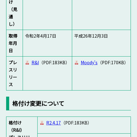
け
（見
通
し）
取得
令和2年4月17日
平成26年12月3日
年月
日
プレ
R&I
（PDF:183KB）
Moody's
（PDF:170KB）
スリ
リー
ス
格付け変更について
格付け
R2.4.17
（PDF:183KB）
（R&I）