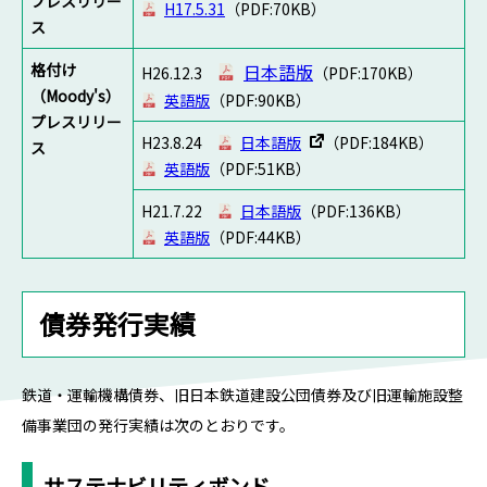
プレスリリー
H17.5.31
（PDF:70KB）
ス
格付け
日本語版
H26.12.3
（PDF:170KB）
（Moody's）
英語版
（PDF:90KB）
プレスリリー
H23.8.24
日本語版
（PDF:184KB）
ス
英語版
（PDF:51KB）
H21.7.22
日本語版
（PDF:136KB）
英語版
（PDF:44KB）
債券発行実績
鉄道・運輸機構債券、旧日本鉄道建設公団債券及び旧運輸施設整
備事業団の発行実績は次のとおりです。
サステナビリティボンド