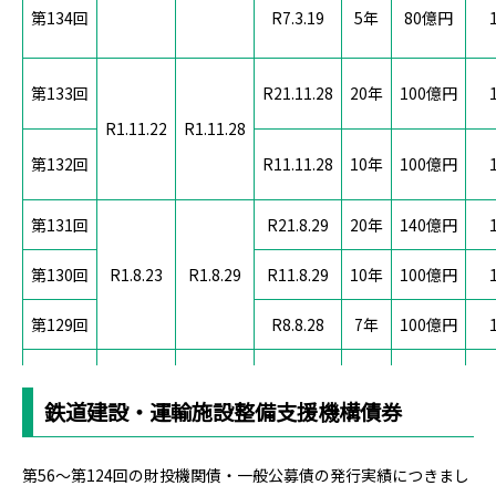
第134回
R7.3.19
5年
80億円
第133回
R21.11.28
20年
100億円
R1.11.22
R1.11.28
第132回
R11.11.28
10年
100億円
第131回
R21.8.29
20年
140億円
第130回
R1.8.23
R1.8.29
R11.8.29
10年
100億円
第129回
R8.8.28
7年
100億円
第128回
R31.5.28
30年
100億円
鉄道建設・運輸施設整備支援機構債券
第127回
R16.5.30
15年
130億円
R1.5.23
R1.5.30
第126回
R11.5.30
10年
100億円
第56～第124回の財投機関債・一般公募債の発行実績につきまし