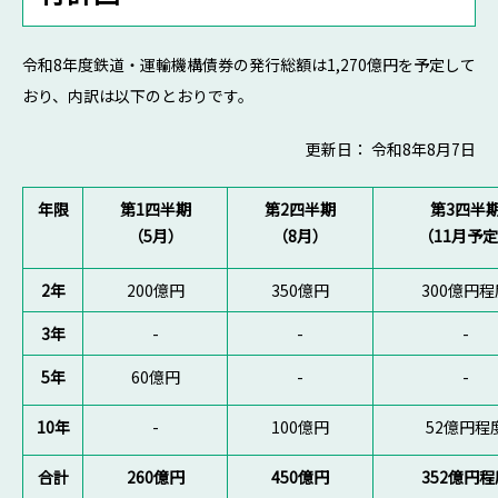
令和8年度鉄道・運輸機構債券の発行総額は1,270億円を予定して
おり、内訳は以下のとおりです。
更新日： 令和8年8月7日
年限
第1四半期
第2四半期
第3四半
（5月）
（8月）
（11月予
2年
200億円
350億円
300億円程
3年
-
-
-
5年
60億円
-
-
10年
-
100億円
52億円程
合計
260億円
450億円
352億円程