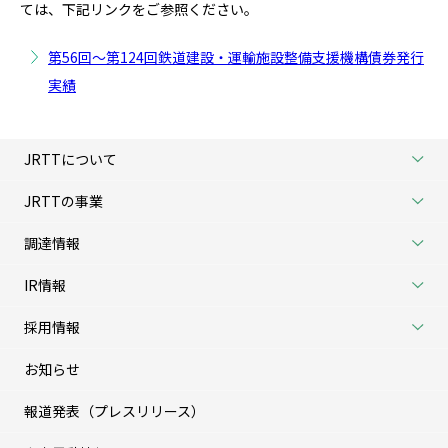
ては、下記リンクをご参照ください。
第125回
R6.6.20
5年
100億円
第56回～第124回鉄道建設・運輸施設整備支援機構債券発行
実績
JRTTについて
JRTTの事業
調達情報
IR情報
採用情報
お知らせ
報道発表（プレスリリース）