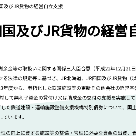
四国及びJR貨物の経営自立支援
四国及びJR貨物の経営
余金等の取扱いに関する関係三大臣合意（平成22年12月21
る法律の規定等に基づき、JR北海道、JR四国及びJR貨物（
23年度から、老朽化した鉄道施設等の更新その他会社の経営基
に対して無利子資金の貸付け又は助成金の交付の支援を実施して
発行した鉄道建設・運輸施設整備支援機構特別債券について、国
しています。
産性の向上に資する施設等の整備・管理に必要な資金の出資、