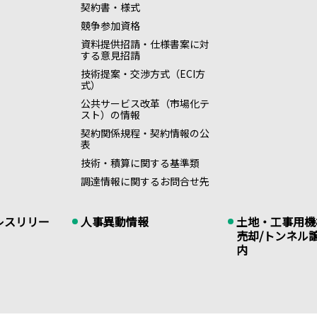
契約書・様式
競争参加資格
資料提供招請・仕様書案に対
する意見招請
技術提案・交渉方式（ECI方
式）
公共サービス改革（市場化テ
スト）の情報
契約関係規程・契約情報の公
表
技術・積算に関する基準類
調達情報に関するお問合せ先
レスリリー
人事異動情報
土地・工事用機
売却/トンネル
内