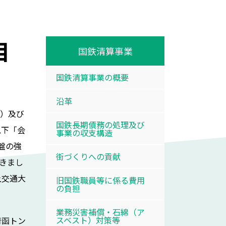
自
国鉄清算事業
国鉄清算事業の概要
沿革
日）及び
国鉄長期債務の処理及び
以下「会
事業の収支構造
盤の強
街づくりへの貢献
きまし
土交通大
旧国鉄職員等に係る費用
の負担
業務災害補償・石綿（ア
スベスト）対策等
青函トン