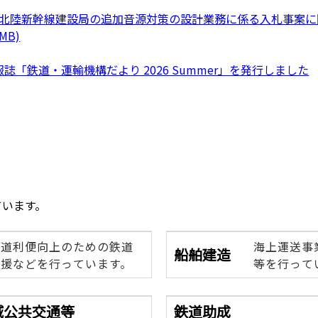
北陸新幹線建設局の追加音源対策の設計業務に係る入札事案に関する
MB)
報誌「鉄道・運輸機構だより 2026 Summer」を発行しました
ています。
鉄道利便向上のための鉄道
海上運送事
船舶建造
援などを行っています。
等を行って
域公共交通等
鉄道助成