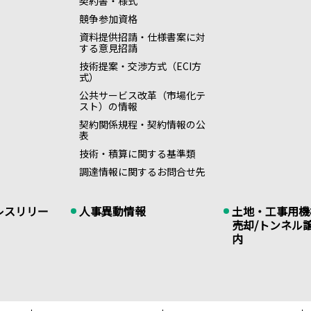
契約書・様式
競争参加資格
資料提供招請・仕様書案に対
する意見招請
技術提案・交渉方式（ECI方
式）
公共サービス改革（市場化テ
スト）の情報
契約関係規程・契約情報の公
表
技術・積算に関する基準類
調達情報に関するお問合せ先
レスリリー
人事異動情報
土地・工事用機
売却/トンネル
内