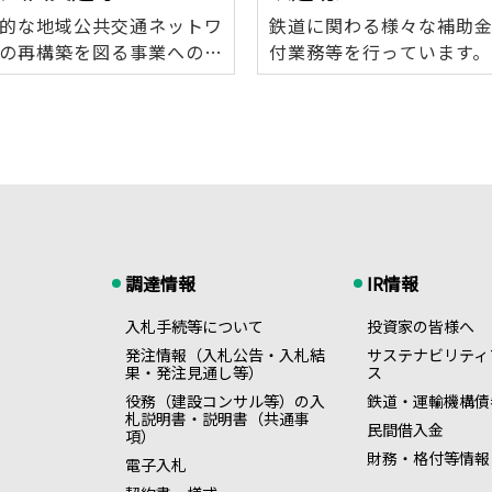
的な地域公共交通ネットワ
鉄道に関わる様々な補助
の再構築を図る事業への出
付業務等を行っています。
を行っています。
調達情報
IR情報
入札手続等について
投資家の皆様へ
発注情報（入札公告・入札結
サステナビリティ
果・発注見通し等）
ス
役務（建設コンサル等）の入
鉄道・運輸機構債
札説明書・説明書（共通事
民間借入金
項）
財務・格付等情報
電子入札