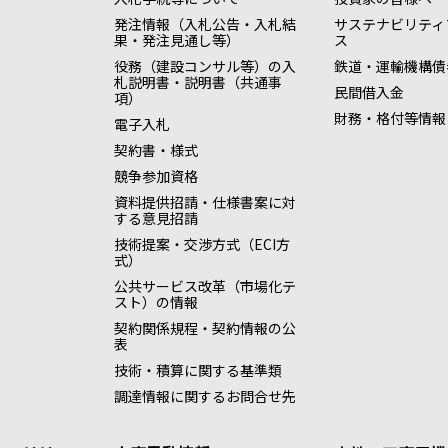
発注情報（入札公告・入札結
サステナビリティ
果・発注見通し等）
ス
役務（建設コンサル等）の入
鉄道・運輸機構債
札説明書・説明書（共通事
民間借入金
項）
財務・格付等情報
電子入札
契約書・様式
競争参加資格
資料提供招請・仕様書案に対
する意見招請
技術提案・交渉方式（ECI方
式）
公共サービス改革（市場化テ
スト）の情報
契約関係規程・契約情報の公
表
技術・積算に関する基準類
調達情報に関するお問合せ先