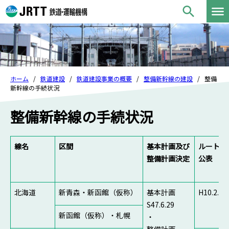
ホーム
鉄道建設
鉄道建設事業の概要
整備新幹線の建設
整備
新幹線の手続状況
整備新幹線の手続状況
線名
区間
基本計画及び
ルート
整備計画決定
公表
北海道
新青森・新函館（仮称）
基本計画
H10.2.3
S47.6.29
新函館（仮称）・札幌
・