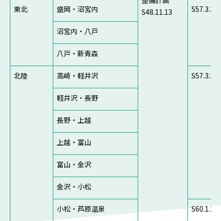
整備計画
東北
盛岡・沼宮内
S57.3.30
S48.11.13
沼宮内・八戸
八戸・新青森
北陸
高崎・軽井沢
S57.3.30
軽井沢・長野
長野・上越
上越・富山
富山・金沢
金沢・小松
小松・芦原温泉
S60.1.22