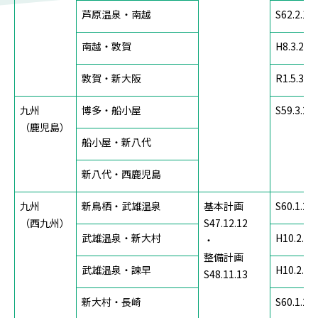
芦原温泉・南越
S62.2.19
南越・敦賀
H8.3.28
敦賀・新大阪
R1.5.31
九州
博多・船小屋
S59.3.27
（鹿児島）
船小屋・新八代
新八代・西鹿児島
九州
新鳥栖・武雄温泉
基本計画
S60.1.22
（西九州）
S47.12.12
武雄温泉・新大村
H10.2.3
・
整備計画
武雄温泉・諫早
H10.2.3
S48.11.13
新大村・長崎
S60.1.22