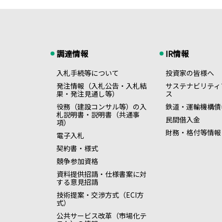
調達情報
IR情報
入札手続等について
投資家の皆様へ
発注情報（入札公告・入札結
サステナビリティ
果・発注見通し等）
ス
役務（建設コンサル等）の入
鉄道・運輸機構債
札説明書・説明書（共通事
民間借入金
項）
財務・格付等情報
電子入札
契約書・様式
競争参加資格
資料提供招請・仕様書案に対
する意見招請
技術提案・交渉方式（ECI方
式）
公共サービス改革（市場化テ